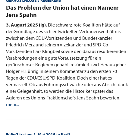
GERÄUSCHLOSEN REGIERENS
:
Das Problem der Union hat einen Namen:
Jens Spahn
3. August 2025 (ig).
Die schwarz-rote Koalition hätte auf
der Grundlage des sich entwickelten Vertrauensverhältnis
zwischen dem CDU-Vorsitzenden und Bundeskanzler
Friedrich Merz und seinem Vizekanzler und SPD-Co-
Vorsitzenden Lars Klingbeil sowie den daraus resultierenden
Verabredungen eine gute Voraussetzung für ein
geräuschloses Regieren gehabt, resümiert zwd-Herausgeber
Holger H. Lührig in seinem Kommentar zu den ersten 70
Tagen der CDU/CSU/SPD-Koalition. Doch einer hat es
vermasselt: Ob aus Führungsschwäche oder aus Absicht dank
einer Gelegenheit, so werden die Historiker später das
Agieren des Unions-Fraktionschefs Jens Spahn bewerten.
mehr...
FüPoG trat am 1. Mai 2015 in Kraft