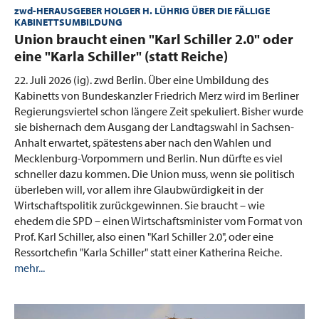
zwd-HERAUSGEBER HOLGER H. LÜHRIG ÜBER DIE FÄLLIGE
KABINETTSUMBILDUNG
:
Union braucht einen "Karl Schiller 2.0" oder
eine "Karla Schiller" (statt Reiche)
22. Juli 2026 (ig).
zwd Berlin. Über eine Umbildung des
Kabinetts von Bundeskanzler Friedrich Merz wird im Berliner
Regierungsviertel schon längere Zeit spekuliert. Bisher wurde
sie bishernach dem Ausgang der Landtagswahl in Sachsen-
Anhalt erwartet, spätestens aber nach den Wahlen und
Mecklenburg-Vorpommern und Berlin. Nun dürfte es viel
schneller dazu kommen. Die Union muss, wenn sie politisch
überleben will, vor allem ihre Glaubwürdigkeit in der
Wirtschaftspolitik zurückgewinnen. Sie braucht – wie
ehedem die SPD – einen Wirtschaftsminister vom Format von
Prof. Karl Schiller, also einen "Karl Schiller 2.0", oder eine
Ressortchefin "Karla Schiller" statt einer Katherina Reiche.
mehr...