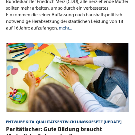
Bundeskanzler Friedrich Merz (CDU), alleinerziehende Mütter
sollten mehr arbeiten, um so durch ein verbessertes
Einkommen die seiner Auffassung nach haushaltspolitisch
notwendige Herabsetzung der staatlichen Leistung von 18
auf 16 Jahre aufzufangen.
mehr...
ENTWURF KITA-QUALITÄTSENTWICKLUNGSGESETZ [UPDATE]
:
Paritätischer: Gute Bildung braucht