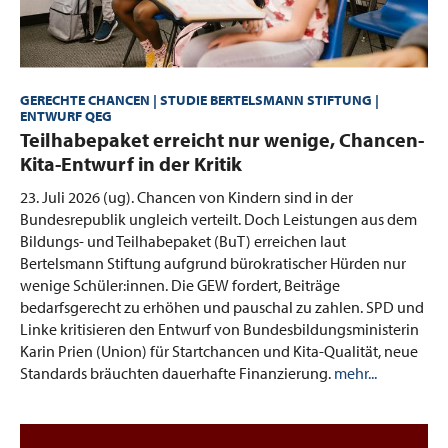
GERECHTE CHANCEN | STUDIE BERTELSMANN STIFTUNG |
ENTWURF QEG
:
Teilhabepaket erreicht nur wenige, Chancen-
Kita-Entwurf in der Kritik
23. Juli 2026 (ug).
Chancen von Kindern sind in der
Bundesrepublik ungleich verteilt. Doch Leistungen aus dem
Bildungs- und Teilhabepaket (BuT) erreichen laut
Bertelsmann Stiftung aufgrund bürokratischer Hürden nur
wenige Schüler:innen. Die GEW fordert, Beiträge
bedarfsgerecht zu erhöhen und pauschal zu zahlen. SPD und
Linke kritisieren den Entwurf von Bundesbildungsministerin
Karin Prien (Union) für Startchancen und Kita-Qualität, neue
Standards bräuchten dauerhafte Finanzierung.
mehr...