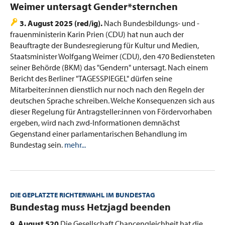
:
Weimer untersagt Gender*sternchen
3. August 2025 (red/ig).
Nach Bundesbildungs- und -
frauenministerin Karin Prien (CDU) hat nun auch der
Beauftragte der Bundesregierung für Kultur und Medien,
Staatsminister Wolfgang Weimer (CDU), den 470 Bediensteten
seiner Behörde (BKM) das "Gendern" untersagt. Nach einem
Bericht des Berliner "TAGESSPIEGEL" dürfen seine
Mitarbeiter:innen dienstlich nur noch nach den Regeln der
deutschen Sprache schreiben. Welche Konsequenzen sich aus
dieser Regelung für Antragsteller:innen von Fördervorhaben
ergeben, wird nach zwd-Informationen demnächst
Gegenstand einer parlamentarischen Behandlung im
Bundestag sein.
mehr...
DIE GEPLATZTE RICHTERWAHL IM BUNDESTAG
:
Bundestag muss Hetzjagd beenden
9. August 520
Die Gesellschaft Chancengleichheit hat die