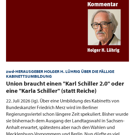
zwd-HERAUSGEBER HOLGER H. LÜHRIG ÜBER DIE FÄLLIGE
KABINETTSUMBILDUNG
:
Union braucht einen "Karl Schiller 2.0" oder
eine "Karla Schiller" (statt Reiche)
22. Juli 2026 (ig).
Über eine Umbildung des Kabinetts von
Bundeskanzler Friedrich Merz wird im Berliner
Regierungsviertel schon längere Zeit spekuliert. Bisher wurde
sie bishernach dem Ausgang der Landtagswahl in Sachsen-
Anhalt erwartet, spätestens aber nach den Wahlen und
Mecklenburg-Vorpommern und Berlin. Nun dürfte es viel